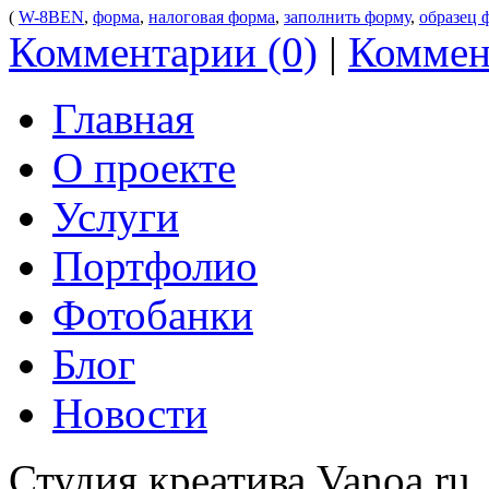
(
W-8BEN
,
форма
,
налоговая форма
,
заполнить форму
,
образец 
Комментарии (0)
|
Коммен
Главная
О проекте
Услуги
Портфолио
Фотобанки
Блог
Новости
Студия креатива Vanoa.ru