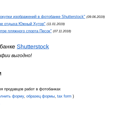
окупки изображений в фотобанке Shutterstock"
(09.06.2019)
зе отдыха Южный Хутор"
(11.01.2019)
тре пляжного спорта Песок"
(07.11.2018)
обанке
Shutterstock
фии выгодно!
м
я продавцов работ в фотобанках
олнить форму
,
образец формы
,
tax form
)
ь