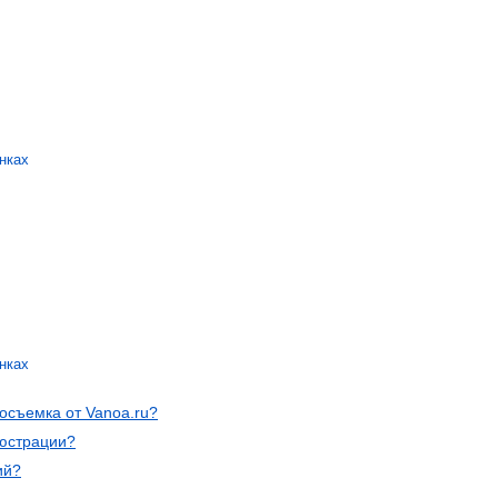
нках
нках
осъемка от Vanoa.ru?
люстрации?
ий?