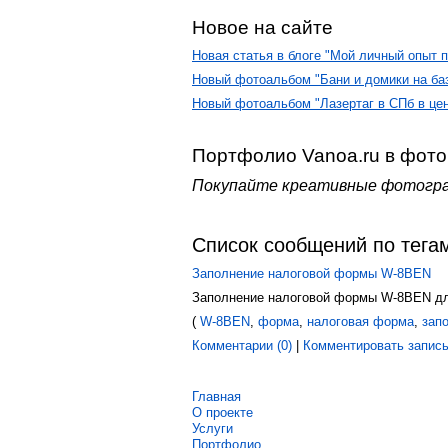
Новое на сайте
Новая статья в блоге "Мой личный опыт п
Новый фотоальбом "Бани и домики на ба
Новый фотоальбом "Лазертаг в СПб в цен
Портфолио Vanoa.ru в фот
Покупайте креативные фотогра
Список сообщений по тега
Заполнение налоговой формы W-8BEN
Заполнение налоговой формы W-8BEN дл
(
W-8BEN
,
форма
,
налоговая форма
,
зап
Комментарии (0)
|
Комментировать запис
Главная
О проекте
Услуги
Портфолио